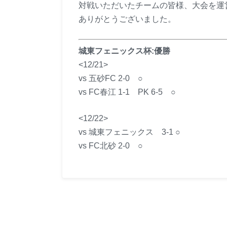
対戦いただいたチームの皆様、大会を運
ありがとうございました。
城東フェニックス杯:優勝
<12/21>
vs 五砂FC 2-0 ○
vs FC春江 1-1 PK 6-5 ○
<12/22>
vs 城東フェニックス 3-1 ○
vs FC北砂 2-0 ○